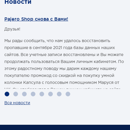
Новости
Pajero Shop снова с Вами!
Друзья!
Мы рады сообщить, что нам удалось восстановить
пропавшие в сентябре 2021 года базы данных наших
сайтов. Все учетные записи восстановлены и Вы можете
продолжать пользоваться Вашим личным кабинетом. По
этому радостному поводу мы дарим каждому нашему
покупателю промокод со скидкой на покупку умной
колонки Капсула с голосовым помощником Маруся от
VK. Он отобразится в Вашем личном кабинете на сайте
магазина Pajero Shop 14 февраля.
Все новости
Также 1 марта 2022 года мы разыграем одну умную
колонку среди наших покупателей, оплативших свой
заказ в феврале этого года.