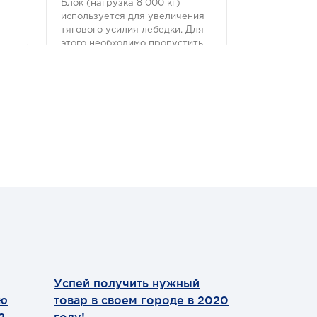
Блок (нагрузка 8 000 кг)
используется для увеличения
тягового усилия лебедки. Для
этого необходимо пропустить
трос через блок, сам блок
закрепить за дерево или
другой неподвижный объект.
Затем крюк с тросом зацепить
рядом с лебедкой. Теперь при
использовании лебедки, ее
тяговое усилие увеличилось в
два раза.
Успей получить нужный
Теперь мы
ию
товар в своем городе в 2020
WhatsApp