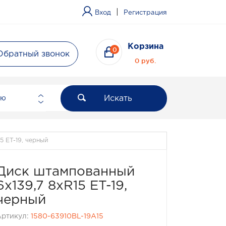
|
Вход
Регистрация
Корзина
0
Обратный звонок
0 руб.
Искать
ию
5 ET-19, черный
Диск штампованный
6x139,7 8xR15 ET-19,
черный
Артикул:
1580-63910BL-19A15