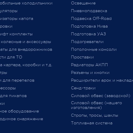
обильные холодильники
Освещение
ы выбираете нас и надежду
технического регламента
уляторы
Пневмоподвеска
льнейшее плодотворное
Таможенного союза (
ТР
ТС
изаторы капота
Подвеска Off-Road
дничество.
018/2011) «О безопасности
ровки
Подготовка Нива
колесных транспортных сре
ифт комплекты
Подготовка УАЗ
принятого Решением Комис
 колесные и аксессуары
Подогреватели
Таможенного союза от 09.12.2
jero Shop.
аты для внедорожников
№ 877 (с изменениями)
Потолочные консоли
явля
 2021
«
Одобрение Типа Транспорт
сти для ТО
Проставки
Средства
»
(
далее –
ОТТС).
 картера, коробки и т.д.
Радиаторы АКПП
тры
Разъемы и кнопки
После прохождения всех
и для перепелов
Расширители арок и наклад
испытаний и проверок на
ессоры
Сенд-траки
соответствие требований
ТР
 для пикапов
Силовой обвес (заводской)
018/2011
,
аккредитованным
Силовой обвес (нашего
ки
органом сертификации
изготовления)
ное оборудование
оформляется
ОТТС
на
Стропы, тросы, шаклы
определённую марку и модел
одимое снаряжение
Топливная система
данный документ
выдается н
определённую партию