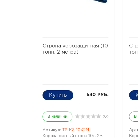
избранное
сравнить
Стропа корозащитная (10
Стр
тонн, 2 метра)
тон
540 РУБ.
В наличии
(0)
В
Артикул:
TP-KZ-10X2M
Арт
Корозащитный строп 10т. 2м.
Кор