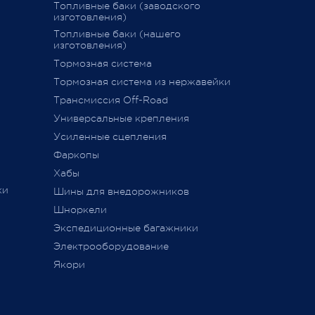
График последних отправок "ПЭК"
Топливные баки (заводского
изготовления)
15 декабря 2020
Топливные баки (нашего
изготовления)
Тормозная система
дств»
,
Тормозная система из нержавейки
сии
011 г.
Трансмиссия Off-Road
ется
Универсальные крепления
ного
Усиленные сцепления
Фаркопы
Хабы
ки
Шины для внедорожников
Шноркели
ТС
Экспедиционные багажники
Электрооборудование
Якори
ь,
а