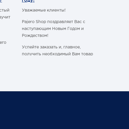
?
году!
Уважаемые 
астый
Уважаемые клиенты!
С сегодняш
вучит
Pajero Shop поздравляет Вас с
WhatsApp
!
наступающим Новым Годом и
Наш номер 
Рождеством!
+7 (495) 77
его
Успейте заказать и, главное,
получить необходимый Вам товар
в своём городе, ознакомившись с
графиком работы Транспортных
ли
Компаний в новогодние и
праздничные дни:
Спасибо, чт
становитьс
График последних отправок
ться
"Деловыми линиями"
Ваш Pajero 
График последних отправок
25 февраля 
"Желдорэкспедицией"
вие