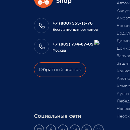
Shop
разыграем одну умную колонку
Автом
что В
среди наших покупателей,
Аккум
на да
оплативших свой заказ в феврале
Аморт
сотру
этого года.
+7 (800) 555-13-76
Блоки
Бесплатно для регионов
Бодил
Всегда Ваш, Pajero Shop
Диски
Ваш Pa
+7 (985) 774-87-05
3 февраля 2022
Домкр
Москва
9 июля
Запча
Защита
Обратный звонок
Канис
Клетк
Компр
Кунги
Лебед
Навес
Социальные сети
Необх