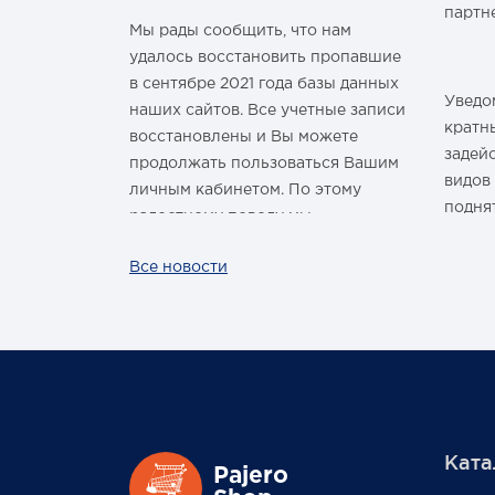
м Годом и
партн
Мы рады сообщить, что нам
удалось восстановить пропавшие
в сентябре 2021 года базы данных
Уведом
наших сайтов. Все учетные записи
здравить
кратн
восстановлены и Вы можете
овым Годом
задей
продолжать пользоваться Вашим
видов
личным кабинетом. По этому
подня
радостному поводу мы
ины,
дарим каждому нашему
За вс
Все новости
ных троп!
покупателю промокод со скидкой
нашей
 шины
на покупку умной колонки
произ
Капсула с голосовым помощником
лишь р
Маруся от VK. Он отобразится в
жесто
Вашем личном кабинете на сайте
обста
магазина Pajero Shop 14 февраля.
цикло
масшт
Ката
повыси
Также 1 марта 2022 года мы
Pajero
Выраж