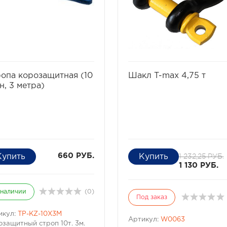
избранное
сравнить
избранное
сравнит
опа корозащитная (10
Шакл T-max 4,75 т
н, 3 метра)
1 232,25 РУБ.
660 РУБ.
1 130 РУБ.
 наличии
(0)
Под заказ
икул:
TP-KZ-10X3M
Артикул:
W0063
озащитный строп 10т. 3м.