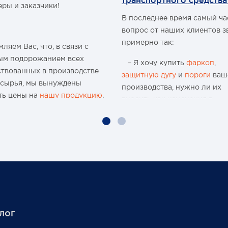
транспортного средства
еры и заказчики!
В последнее время самый ч
вопрос от наших клиентов з
примерно так:
ляем Вас, что, в связи с
ым подорожанием всех
– Я хочу купить
фаркоп
,
ствованных в производстве
защитную дугу
и
пороги
ваш
 сырья, мы вынуждены
производства, нужно ли их
ть цены на
нашу продукцию
.
вносить как изменения в
конструкцию транспортного
ю 15-и летнюю историю
средства и что мне будет, ес
 организации и
меня остановят сотрудники
водства мы поднимали цены
ГИБДД?
аз, но с учётом
чайшей экономической
Давайте попробуем разобра
новки, разрыва бизнес-
нужно или нет?
в международного
аба, нам приходится
Единственным документом,
лог
ть цены вновь...
подтверждающим соответст
аем признательность за то,
автомобиля требованиям