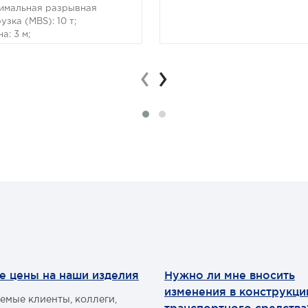
имальная разрывная
узка (MBS): 10 т;
а: 3 м;
ина ленты: 90 мм;
ериал ленты: полиэстер;
‹
›
ита петель: экокожа;
олнение: Петля/Петля;
е цены на наши изделия
Нужно ли мне вносить
изменения в конструкц
емые клиенты, коллеги,