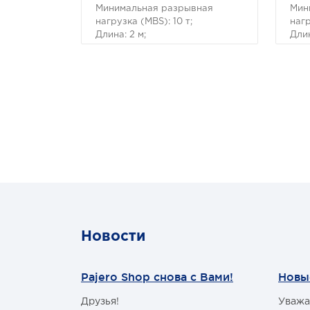
Минимальная разрывная
Мин
нагрузка (MBS): 10 т;
нагр
Длина: 2 м;
Длин
Ширина ленты: 90 мм;
Шир
Материал ленты: полиэстер;
Мат
Защита петель: экокожа;
Защ
Исполнение: Петля/Петля;
Исп
Новости
Pajero Shop снова с Вами!
Новы
Друзья!
Уважа