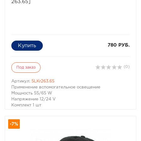
263.65]
780 РУБ.
(0)
Под заказ
Артикул:
5LKr263.65
Применение вспомогательное освещение
Мощность 55/65 W
Напряжение 12/24 V
Комплект 1 шт
Влагозащита IP5K4K, IPX4K
Размеры 100 x 100 x 91 mm
-7%
Небольшая по габаритам, но очень яркая лампа.
Противоударный пыле-влагозащищенный корпус.
Ровное пятно мягкого рассеяного света не режет глаз,