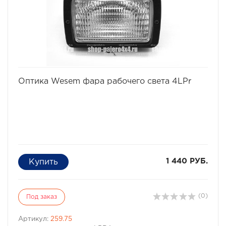
и шайбы для крепления.
Характеристики Комплекта проставок для бодилифта
Pajero II / Montero II:
· Высота проставки: 4 см
· Кол-во проставок: 8 шт
· Материал: капролон
Комплект проставок для бодилифта Pajero II / Montero
II предназначен для 3-х дверного автомобиля.
избранное
сравнить
Оптика Wesem фара рабочего света 4LPr
1 440 РУБ.
(0)
Под заказ
Артикул:
259.75