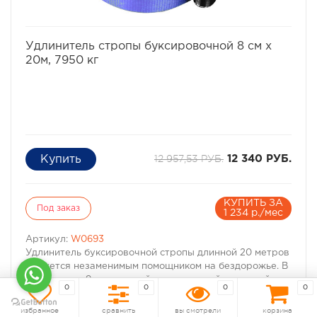
Ширина - 6 см.
Длина - 9 метров.
избранное
сравнить
Удлинитель стропы буксировочной 8 см х
20м, 7950 кг
12 957,53 РУБ.
12 340 РУБ.
КУПИТЬ ЗА
Под заказ
1 234 р./мес
Артикул:
W0693
Удлинитель буксировочной стропы длинной 20 метров
окажется незаменимым помощником на бездорожье. В
сочетании с 9ти метровой динамической рывковой
0
0
0
0
стропой он поможет буксиру извлечь из грязевого
плена застрявший автомобиль с "сухого" места. Так же
избранное
сравнить
вы смотрели
корзина