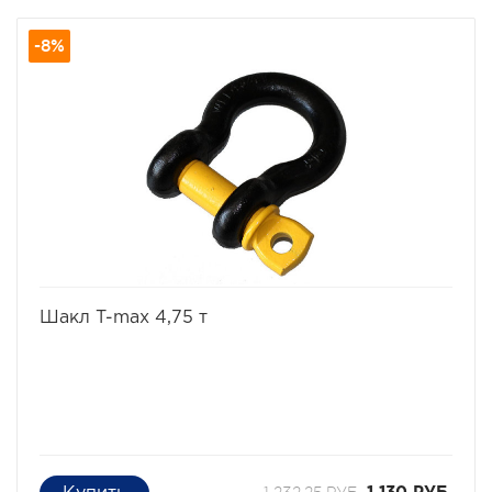
проушинам большинства внедорожников. Запас
прочности достаточен для автомобилей собственной
-8%
массой до 3000 кг.
Трос для выдёргивания машины из засады. Трос имеет
незначительный динамический эффект,
обеспечивающий смягчение рывка, в то же время
обеспечивающий относительный высокий уровень
безопасности при обрывах.
избранное
сравнить
Шакл T-max 4,75 т
1 232,25 РУБ.