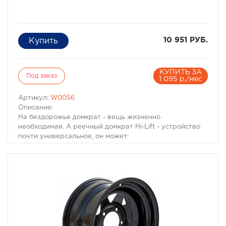
использовать лампу мощностью больше 55W.
10 951 РУБ.
КУПИТЬ ЗА
Под заказ
1 095 р./мес
Артикул:
W0056
Описание:
На бездорожье домкрат - вещь жизненно
необходимая. А реечный домкрат Hi-Lift - устройство
почти универсальное, он может:
* Поднимать
* Опускать
* Толкать
* Перемещать (приподнял - толкнул). Требуется опыт
и сноровка - можно повредить себя и машину
* Тянуть (как ручная лебёдка). Потребуется трос, но
лучше - такелажная цепь
* Сжимать (ручной пресс)