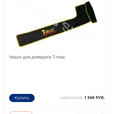
автомобиль без вреда как для застрявшего
автомобиля, так и для тягача. Несмотря на то, что в
народе эти стропы прозвали "Рывковыми" тросами,
следует помнить, что при сильном рывке даже такой
специальной динамической стропой можно повредить
неподготовленный для внедорожной эксплуатации
автомобиль и нанести увечья окружающим людям.
Разрывная нагрузка - 10,9 тонн.
Ширина - 8 см.
Длина - 9 метров.
избранное
сравнить
Чехол для домкрата T-max
1 399,73 РУБ.
1 348 РУБ.