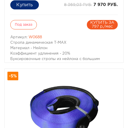
8 369,03 РУБ.
7 970 РУБ.
КУПИТЬ ЗА
Под заказ
797 р./мес
Артикул:
W0688
Стропа динамическая Т-МАХ
Материал - Нейлон
Коэффициент удлинения - 20%
Буксировочные стропы из нейлона с большим
коэффициентом удлинения позволяют не только
буксировать неисправный автомобиль без рывков,
-5%
практически неизбежных при прослаблениях троса
при движении, но и извлечь попавший в грязевой плен
автомобиль без вреда как для застрявшего
автомобиля, так и для тягача. Несмотря на то, что в
народе эти стропы прозвали "Рывковыми" тросами,
следует помнить, что при сильном рывке даже такой
специальной динамической стропой можно повредить
неподготовленный для внедорожной эксплуатации
автомобиль и нанести увечья окружающим людям.
Разрывная нагрузка - 8 тонн.