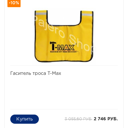
-10%
практически неизбежных при прослаблениях троса
при движении, но и извлечь попавший в грязевой плен
автомобиль без вреда как для застрявшего
автомобиля, так и для тягача. Несмотря на то, что в
народе эти стропы прозвали "Рывковыми" тросами,
следует помнить, что при сильном рывке даже такой
специальной динамической стропой можно повредить
неподготовленный для внедорожной эксплуатации
автомобиль и нанести увечья окружающим людям.
Разрывная нагрузка - 15 тонн.
Ширина - 11 см.
Длина - 9 метров.
избранное
сравнить
Гаситель троса T-Max
3 055,60 РУБ.
2 746 РУБ.