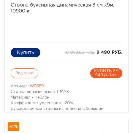
Стропа буксирная динамическая 8 см х9м,
10900 кг
10 059,93 РУБ.
9 490 РУБ.
КУПИТЬ ЗА
Под заказ
949 р./мес
Артикул:
W0689
Стропа динамическая Т-МАХ
Материал - Нейлон
Коэффициент удленения - 20%
Буксировочные стропы из нейлона с большим
коэффициентом удлинения позволяют не только
буксировать неисправный автомобиль без рывков,
-4%
практически неизбежных при прослаблениях троса
при движении, но и извлечь попавший в грязевой плен