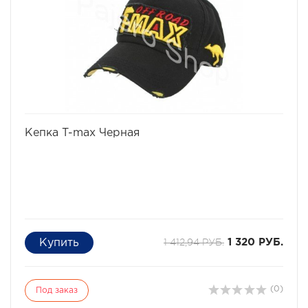
позволяя спокойно работать в зоне освещения.
Рекомендуется применять как фару ближнего света
в(на) бампере, так и как фары заднего хода.
избранное
сравнить
Кепка T-max Черная
1 412,94 РУБ.
1 320 РУБ.
(0)
Под заказ