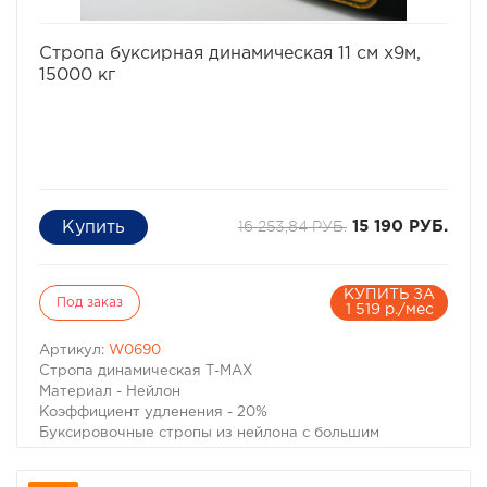
избранное
сравнить
Стропа буксирная динамическая 11 см х9м,
15000 кг
16 253,84 РУБ.
15 190 РУБ.
КУПИТЬ ЗА
Под заказ
1 519 р./мес
Артикул:
W0690
Стропа динамическая Т-МАХ
Материал - Нейлон
Коэффициент удленения - 20%
Буксировочные стропы из нейлона с большим
коэффициентом удлинения позволяют не только
буксировать неисправный автомобиль без рывков,