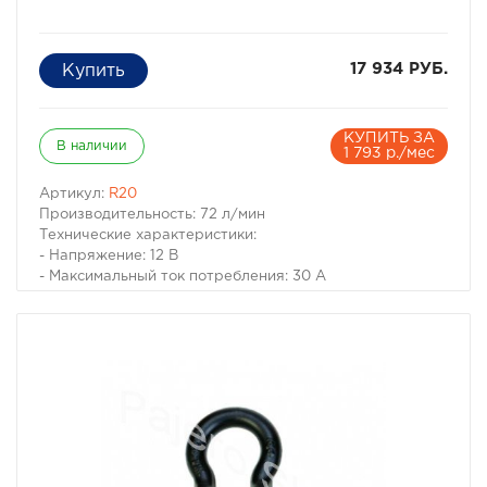
17 934 РУБ.
КУПИТЬ ЗА
В наличии
1 793 р./мес
Артикул:
R20
Производительность: 72 л/мин
Технические характеристики:
- Напряжение: 12 В
- Максимальный ток потребления: 30 A
- Максимальное давление: 14 атм (кг/см2)
- Время непрерывной работы: 60 мин
- Производительность: 72 л/мин
- Диапазон рабочих температур: -30 °C +80 °C
- Уровень шума: 67 дБ
- Длина универсального шланга: 7,5 м
- Длина провода питания: 2,4 м
- Плавкий защитный предохранитель: 40 A
- Размеры устройства: 286x102x178 мм
- Масса: 5,2 кг