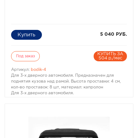
5 040 РУБ.
КУПИТЬ ЗА
Под заказ
504 р./мес
Артикул:
bodik-4
Для 3-х дверного автомобиля. Предназначен для
поднятия кузова над рамой. Высота проставки: 4 см,
кол-во проставок: 8 шт, материал: капролон
Для 3-х дверного автомобиля.
Комплект проставок для бодилифта Pajero II / Montero
II предназначен для поднятия кузова над рамой, с
целью улучшения проходимости и для возможности
установки больших колес, что особенно важно в
условиях офф-роуд.
В комплект проставок для бодилифта Pajero II /
Montero II входят сами проставки, а также болты, гайки