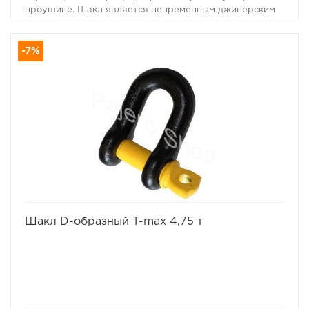
проушине. Шакл является непременным джиперским
атрибутом. Минимальное количество на машину - 2
шакла.
-7%
Нагрузка, кг: 3250
избранное
сравнить
Шакл D-образный T-max 4,75 т