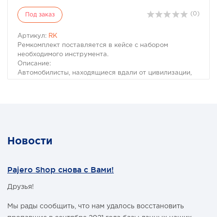
(0)
Под заказ
Артикул:
RK
Ремкомплект поставляется в кейсе с набором
необходимого инструмента.
Описание:
Автомобилисты, находящиеся вдали от цивилизации,
столкнувшись с необходимостью собственноручного
ремонта шины, испытывают целый ряд сложностей,
основной из которых является отсутствие ремонтного
комплекта. Действительно, альтернативой
профессиональному ремонту бескамерной шины
может стать либо замена шины на запасную, либо
самостоятельный ремонт в полевых условиях.
Новости
Предлагаем решение этой проблемы:
Набор для ремонта бескамерных шин!
Pajero Shop снова с Вами!
Друзья!
Мы рады сообщить, что нам удалось восстановить