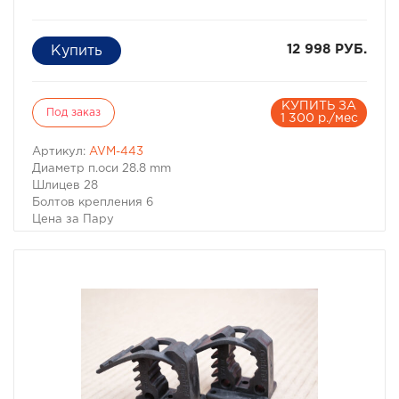
12 998 РУБ.
КУПИТЬ ЗА
Под заказ
1 300 р./мес
Артикул:
AVM-443
Диаметр п.оси 28.8 mm
Шлицев 28
Болтов крепления 6
Цена за Пару
Описание:
Механический хаб.
Работает в двух режимах :
- Постоянно включен
- Постоянно выключен
Позволит вам полностью отключать передний мост,
экономя топливо, снижая шумы и вибрации от
трансмиссии.
Подходит на автомобили :
- Mitsubishi Pajero, - Pajero Sport, - Montero, - Montero