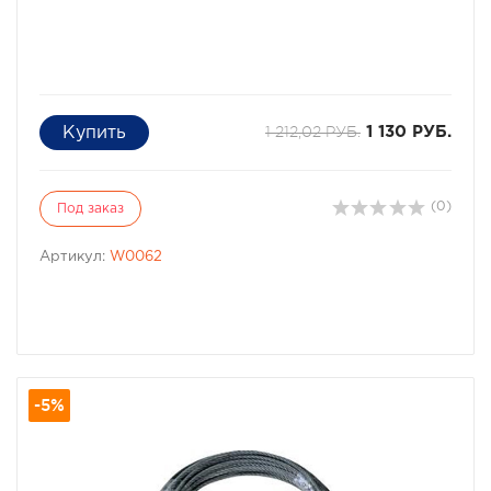
1 212,02 РУБ.
1 130 РУБ.
(0)
Под заказ
Артикул:
W0062
-5%