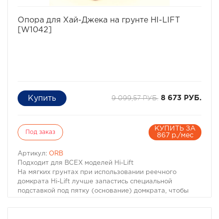
избранное
сравнить
Опора для Хай-Джека на грунте HI-LIFT
[W1042]
9 099,57 РУБ.
8 673 РУБ.
КУПИТЬ ЗА
Под заказ
867 р./мес
Артикул:
ORB
Подходит для ВСЕХ моделей Hi-Lift
На мягких грунтах при использовании реечного
домкрата Hi-Lift лучше запастись специальной
подставкой под пятку (основание) домкрата, чтобы
под весом машины домкрат не уходил в землю.
Приспособление Off-Road Base увеличивает пятно
контакта площадки хай-джека и тем самым