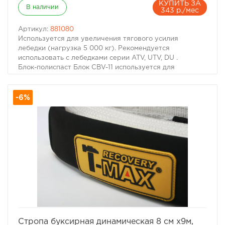
КУПИТЬ ЗА
В наличии
343 р./мес
Артикул:
881080
Используется для увеличения тягового усилия
лебедки (нагрузка 5 000 кг). Рекомендуется
использовать с лебедками серии ATV, UTV, DU .
Блок-полиспаст Блок CBV-11 используется для
увеличения тягового усилия лебедки. Для этого
необходимо пропустить трос через блок-полиспаст,
-6%
сам блок закрепить за дерево или другой
неподвижный объект. Затем крюк с тросом зацепить
рядом с лебедкой. Теперь при использовании лебедки,
ее тяговое усилие увеличилось в два раза.
избранное
сравнить
Стропа буксирная динамическая 8 см х9м,