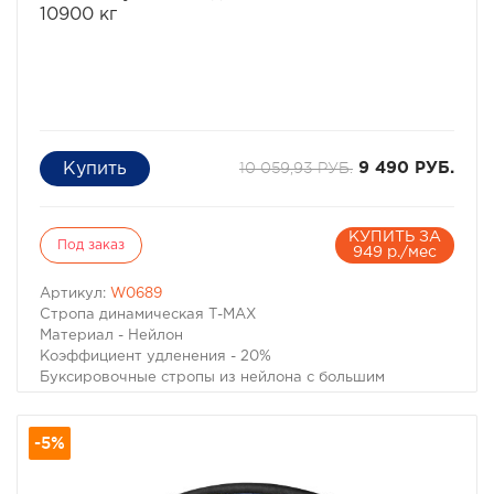
10900 кг
10 059,93 РУБ.
9 490 РУБ.
КУПИТЬ ЗА
Под заказ
949 р./мес
Артикул:
W0689
Стропа динамическая Т-МАХ
Материал - Нейлон
Коэффициент удленения - 20%
Буксировочные стропы из нейлона с большим
коэффициентом удлинения позволяют не только
буксировать неисправный автомобиль без рывков,
-5%
практически неизбежных при прослаблениях троса
при движении, но и извлечь попавший в грязевой плен
автомобиль без вреда как для застрявшего