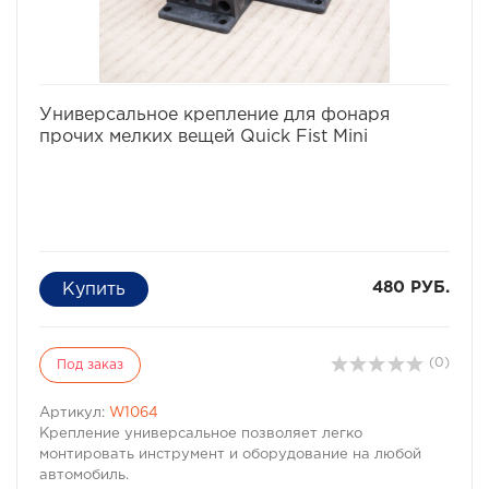
Sport, - Challenger, - Delika 4WD, - L-200, - Triton
C передними 8-дюймовыми Главными Парами и
полуосями на 28 шлицев.
избранное
сравнить
Универсальное крепление для фонаря
прочих мелких вещей Quick Fist Mini
480 РУБ.
(0)
Под заказ
Артикул:
W1064
Крепление универсальное позволяет легко
монтировать инструмент и оборудование на любой
автомобиль.