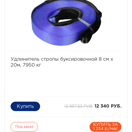
автомобиля, так и для тягача. Несмотря на то, что в
народе эти стропы прозвали "Рывковыми" тросами,
следует помнить, что при сильном рывке даже такой
специальной динамической стропой можно повредить
неподготовленный для внедорожной эксплуатации
автомобиль и нанести увечья окружающим людям.
Разрывная нагрузка - 10,9 тонн.
Ширина - 8 см.
Длина - 9 метров.
избранное
сравнить
Удлинитель стропы буксировочной 8 см х
20м, 7950 кг
12 957,53 РУБ.
12 340 РУБ.
КУПИТЬ ЗА
Под заказ
1 234 р./мес