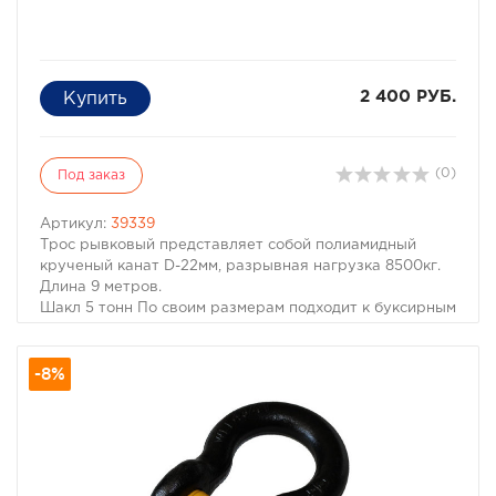
2 400 РУБ.
(0)
Под заказ
Артикул:
39339
Трос рывковый представляет собой полиамидный
крученый канат D-22мм, разрывная нагрузка 8500кг.
Длина 9 метров.
Шакл 5 тонн По своим размерам подходит к буксирным
проушинам большинства внедорожников. Запас
прочности достаточен для автомобилей собственной
-8%
массой до 3000 кг.
Трос для выдёргивания машины из засады. Трос имеет
незначительный динамический эффект,
обеспечивающий смягчение рывка, в то же время
обеспечивающий относительный высокий уровень
безопасности при обрывах.