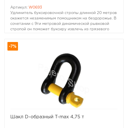
Артикул:
W0693
Удлинитель буксировочной стропы длинной 20 метров
окажется незаменимым помощником на бездорожье. В
сочетании с 9ти метровой динамической рывковой
стропой он поможет буксиру извлечь из грязевого
плена застрявший автомобиль с "сухого" места. Так же
может применяться в качестве удлинителя
-7%
лебедочного троса
избранное
сравнить
Шакл D-образный T-max 4,75 т