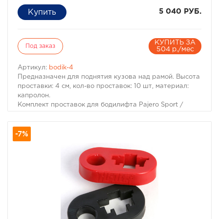
5 040 РУБ.
КУПИТЬ ЗА
Под заказ
504 р./мес
Артикул:
bodik-4
Предназначен для поднятия кузова над рамой. Высота
проставки: 4 см, кол-во проставок: 10 шт, материал:
капролон.
Комплект проставок для бодилифта Pajero Sport /
Montero Sport предназначен для поднятия кузова над
рамой, с целью улучшения проходимости и для
-7%
возможности установки больших колес, что особенно
важно в условиях офф-роуд.
В комплект проставок для бодилифта Pajero Sport /
Montero Sport входят сами проставки, а также болты,
гайки и шайбы для крепления.
Характеристики Комплекта проставок для бодилифта
Pajero Sport / Montero Sport:
· Высота проставки: 4 см
· Кол-во проставок: 10 шт
· Материал: капролон