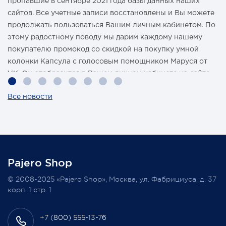
пропавшие в сентябре 2021 года базы данных наших
сайтов. Все учетные записи восстановлены и Вы можете
продолжать пользоваться Вашим личным кабинетом. По
этому радостному поводу мы дарим каждому нашему
покупателю промокод со скидкой на покупку умной
колонки Капсула с голосовым помощником Маруся от
VK. Он отобразится в Вашем личном кабинете на сайте
магазина Pajero Shop 14 февраля.
Все новости
Также 1 марта 2022 года мы разыграем одну умную
колонку среди наших покупателей, оплативших свой
заказ в феврале этого года.
Pajero Shop
Всегда Ваш, Pajero Shop
© 2008-2025 «Pajero Shop», Москва, ул. Фабрициуса, д. 37
3 февраля 2022
корп. 1 стр. 1
+7 (800) 555-13-76