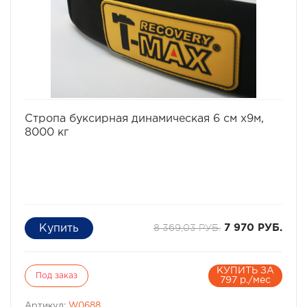
избранное
сравнить
Стропа буксирная динамическая 6 см х9м,
8000 кг
8 369,03 РУБ.
7 970 РУБ.
КУПИТЬ ЗА
Под заказ
797 р./мес
Артикул:
W0688