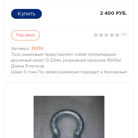
2 400 РУБ.
(0)
Под заказ
Артикул:
39339
Трос рывковый представляет собой полиамидный
крученый канат D-22мм, разрывная нагрузка 8500кг.
Длина 9 метров.
Шакл 5 тонн По своим размерам подходит к буксирным
проушинам большинства внедорожников. Запас
прочности достаточен для автомобилей собственной
массой до 3000 кг.
Трос для выдёргивания машины из засады. Трос имеет
незначительный динамический эффект,
обеспечивающий смягчение рывка, в то же время
обеспечивающий относительный высокий уровень
безопасности при обрывах.