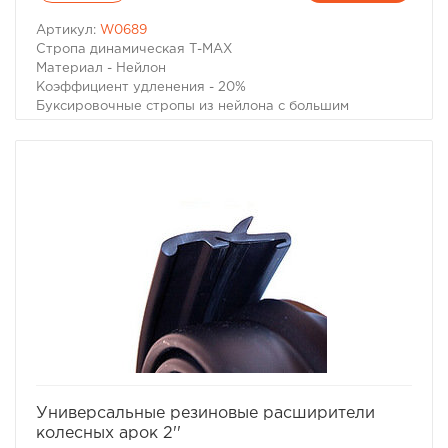
Артикул:
W0689
Стропа динамическая Т-МАХ
Материал - Нейлон
Коэффициент удленения - 20%
Буксировочные стропы из нейлона с большим
коэффициентом удлинения позволяют не только
буксировать неисправный автомобиль без рывков,
практически неизбежных при прослаблениях троса
при движении, но и извлечь попавший в грязевой плен
автомобиль без вреда как для застрявшего
автомобиля, так и для тягача. Несмотря на то, что в
народе эти стропы прозвали "Рывковыми" тросами,
следует помнить, что при сильном рывке даже такой
специальной динамической стропой можно повредить
неподготовленный для внедорожной эксплуатации
автомобиль и нанести увечья окружающим людям.
Разрывная нагрузка - 10,9 тонн.
Ширина - 8 см.
Длина - 9 метров.
избранное
сравнить
Универсальные резиновые расширители
колесных арок 2''