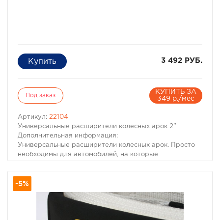
3 492 РУБ.
КУПИТЬ ЗА
Под заказ
349 р./мес
Артикул:
22104
Универсальные расширители колесных арок 2"
Дополнительная информация:
Универсальные расширители колесных арок. Просто
необходимы для автомобилей, на которые
установлены широкие колеса и (или) диски с большим
отрицательным вылетом.
-5%