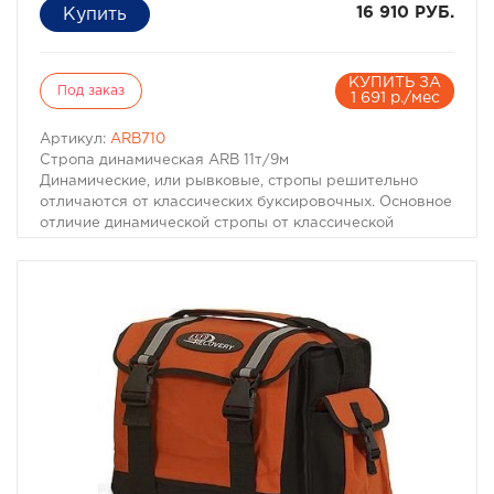
16 910 РУБ.
КУПИТЬ ЗА
Под заказ
1 691 р./мес
Артикул:
ARB710
Стропа динамическая ARB 11т/9м
Динамические, или рывковые, стропы решительно
отличаются от классических буксировочных. Основное
отличие динамической стропы от классической
буксировочной – в способности растягиваться и
сжиматься с довольно большой силой. Динамическая
стропа, растягиваясь, плавно накапливает энергию, а
в момент, когда напряжение доходит до
определенного критического уровня, резко
сжимается. Данное свойство динамической стропы
позволяет, при наличии соответствующих навыков
водителей, плавно и с нужным усилием выдернуть
застрявший автомобиль из грязи не оборвав
буксировочные проушины и не повредив сам
автомобиль.
Это же свойство динамической стропы позволяет