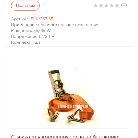
(0)
Под заказ
Артикул:
5LKr263.65
Применение вспомогательное освещение
Мощность 55/65 W
Напряжение 12/24 V
Комплект 1 шт
Влагозащита IP5K4K, IPX4K
Размеры 100 x 100 x 91 mm
Небольшая по габаритам, но очень яркая лампа.
Противоударный пыле-влагозащищенный корпус.
Ровное пятно мягкого рассеяного света не режет глаз,
позволяя спокойно работать в зоне освещения.
Рекомендуется применять как фару ближнего света
в(на) бампере, так и как фары заднего хода.
избранное
сравнить
Стяжка для крепления груза на багажнике