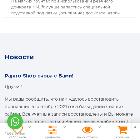
На мягких грунтах при использовании реечного
домкрата Hi-Lift лучше запастись специальной
подставкой под пятку (основание) домкрата, чтобы
под весом машины домкрат не уходил в землю.
Приспособление Off-Road Base увеличивает пятно
контакта площадки хай-джека и тем самым
предотвращает его погружение в грунт;
Подходит для ВСЕХ моделей Hi-Lift.
Новости
Pajero Shop снова с Вами!
Друзья!
Мы рады сообщить, что нам удалось восстановить
пропавшие в сентябре 2021 года базы данных наших
сайтов. Все учетные записи восстановлены и Вы можете
продолжать пользоваться Вашим личным кабинетом. По
0
0
0
0
этому радостному поводу мы дарим каждому нашему
покупателю промокод со скидкой на покупку умной
избранное
сравнить
вы смотрели
корзина