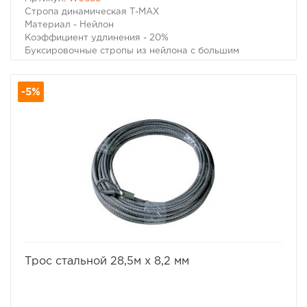
Стропа динамическая Т-МАХ
Материал - Нейлон
Коэффициент удлинения - 20%
Буксировочные стропы из нейлона с большим
коэффициентом удлинения позволяют не только
буксировать неисправный автомобиль без рывков,
-5%
практически неизбежных при прослаблениях троса
при движении, но и извлечь попавший в грязевой плен
автомобиль без вреда как для застрявшего
автомобиля, так и для тягача. Несмотря на то, что в
народе эти стропы прозвали "Рывковыми" тросами,
следует помнить, что при сильном рывке даже такой
специальной динамической стропой можно повредить
неподготовленный для внедорожной эксплуатации
автомобиль и нанести увечья окружающим людям.
Разрывная нагрузка - 8 тонн.
Ширина - 6 см.
Длина - 9 метров.
избранное
сравнить
Трос стальной 28,5м x 8,2 мм