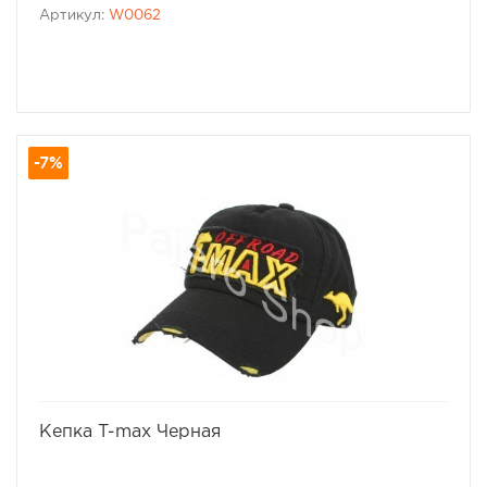
Артикул:
W0062
-7%
избранное
сравнить
Кепка T-max Черная