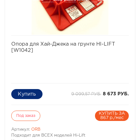
избранное
сравнить
Опора для Хай-Джека на грунте HI-LIFT
[W1042]
9 099,57 РУБ.
8 673 РУБ.
КУПИТЬ ЗА
Под заказ
867 р./мес
Артикул:
ORB
Подходит для ВСЕХ моделей Hi-Lift