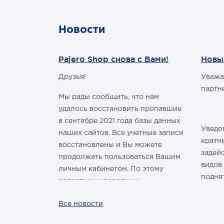
50х50 мм Комплект: вставка,
19
шар, палец
320
Универсальная подножка для
64/
Новости
быстрого доступа к крыше
Цена
автомобиля
Универсальная
Pajero Shop снова с Вами!
Новы
противоугонная вставка для
прицепа
Друзья!
Уважа
Механическое противоугонное
м Годом и
партн
устройство для прицепа
Мы рады сообщить, что нам
Универсальный
водонепроницаемый чехол для
удалось восстановить пропавшие
сцепной части прицепа
в сентябре 2021 года базы данных
Колпачок на шар фаркопа с
Уведом
наших сайтов. Все учетные записи
здравить
креплением
кратн
восстановлены и Вы можете
овым Годом
задей
продолжать пользоваться Вашим
видов
личным кабинетом. По этому
подня
радостному поводу мы
ины,
дарим каждому нашему
За вс
Все новости
ных троп!
покупателю промокод со скидкой
нашей
 шины
на покупку умной колонки
произ