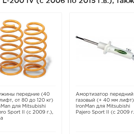
/ L-200 IV (с 2006 по 2015 г.в.), та
избранное
сравнить
избранное
сравнит
ужины передние (40
Амортизатор передний
лифт, от 80 до 120 кг)
газовый (+ 40 мм лифт)
nMan для Mitsubishi
IronMan для Mitsubishi
ero Sport II (с 2009 г.),
Pajero Sport II (с 2009 г.
ра