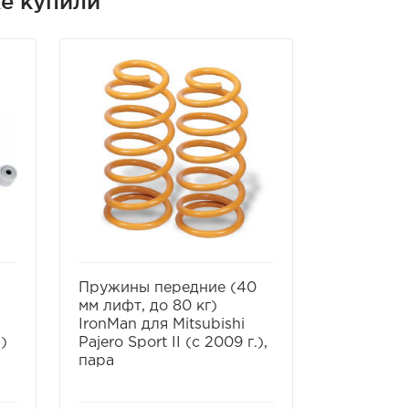
кже купили
ь
избранное
сравнить
избра
Пружины передние (40
Амортиза
мм лифт, до 80 кг)
масляный
IronMan для Mitsubishi
IronMan д
)
Pajero Sport II (с 2009 г.),
Pajero Spo
пара