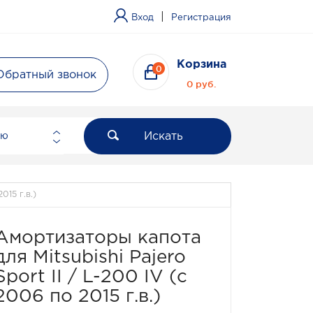
|
Вход
Регистрация
Корзина
0
Обратный звонок
0 руб.
Искать
ию
015 г.в.)
Амортизаторы капота
для Mitsubishi Pajero
Sport II / L-200 IV (с
2006 по 2015 г.в.)