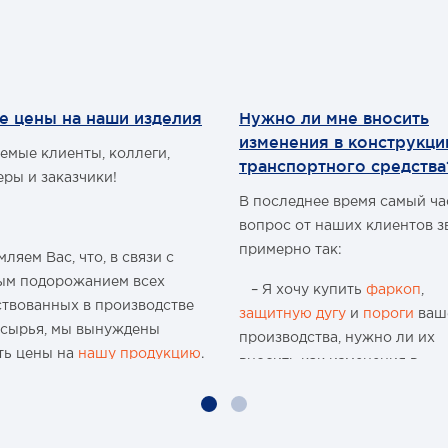
высокотемпературное
амортизаторное масло
93
- усиленные уши крепления
 указана за пару (2шт.)
амортизатора
Длина в разжатом состоянии
мм
е цены на наши изделия
Нужно ли мне вносить
Длина в сжатом состоянии, 
изменения в конструкц
Тип верхнего крепления
емые клиенты, коллеги,
транспортного средства
Тип нижнего крепления
еры и заказчики!
418
В последнее время самый ч
300
шток
вопрос от наших клиентов з
сайлентблок
примерно так:
ляем Вас, что, в связи с
ым подорожанием всех
– Я хочу купить
фаркоп
,
ствованных в производстве
защитную дугу
и
пороги
ваш
 сырья, мы вынуждены
производства, нужно ли их
ть цены на
нашу продукцию
.
вносить как изменения в
конструкцию транспортного
ю 15-и летнюю историю
средства и что мне будет, ес
 организации и
меня остановят сотрудники
водства мы поднимали цены