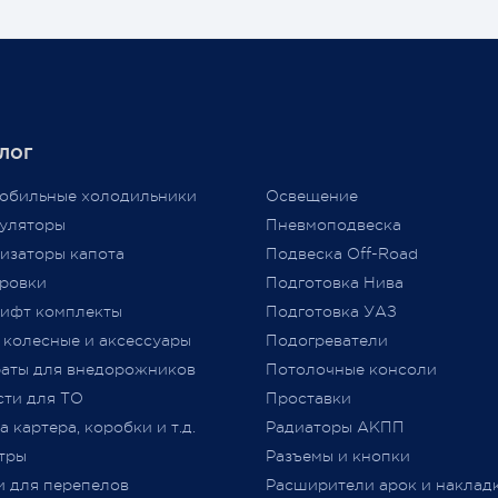
ГИБДД?
аз, но с учётом
чайшей экономической
Давайте попробуем разобра
новки, разрыва бизнес-
нужно или нет?
в международного
аба, нам приходится
Единственным документом,
лог
ть цены вновь...
подтверждающим соответст
аем признательность за то,
автомобиля требованиям
обильные холодильники
Освещение
ы выбираете нас и надежду
технического регламента
уляторы
Пневмоподвеска
льнейшее плодотворное
Таможенного союза (
ТР
ТС
изаторы капота
Подвеска Off-Road
дничество.
018/2011) «О безопасности
ровки
Подготовка Нива
колесных транспортных сре
ифт комплекты
Подготовка УАЗ
принятого Решением Комис
 колесные и аксессуары
Подогреватели
Таможенного союза от 09.12.2
jero Shop.
аты для внедорожников
№ 877 (с изменениями)
Потолочные консоли
явля
 2021
«
Одобрение Типа Транспорт
сти для ТО
Проставки
Средства
»
(
далее –
ОТТС).
 картера, коробки и т.д.
Радиаторы АКПП
тры
Разъемы и кнопки
После прохождения всех
и для перепелов
Расширители арок и наклад
испытаний и проверок на