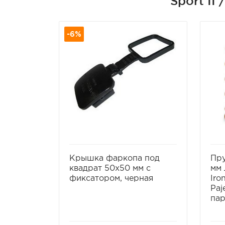
Sport II 
-6%
избранное
сравнить
Крышка фаркопа под
Пр
квадрат 50х50 мм с
мм 
фиксатором, черная
Iro
Paj
па