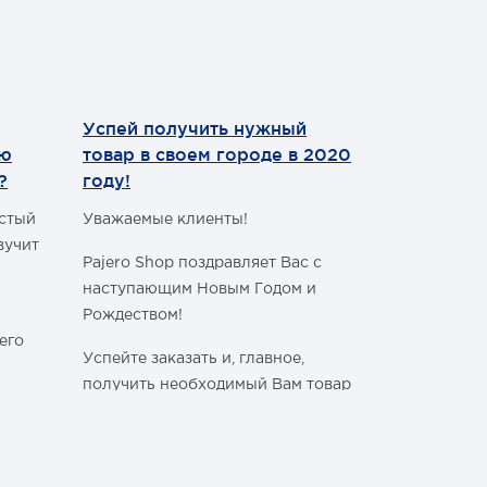
покрытием, отлично держит
трассу и входит в повороты.
Диаметр прутка, мм
Высота , мм
,
Посадочное место, мм
18
Успей получить нужный
Теперь мы
мм
328
ию
товар в своем городе в 2020
WhatsApp
64/93
?
году!
Уважаемые 
астый
Уважаемые клиенты!
С сегодняш
вучит
Pajero Shop поздравляет Вас с
WhatsApp
!
наступающим Новым Годом и
Наш номер 
Рождеством!
+7 (495) 77
его
Успейте заказать и, главное,
получить необходимый Вам товар
в своём городе, ознакомившись с
графиком работы Транспортных
ли
Компаний в новогодние и