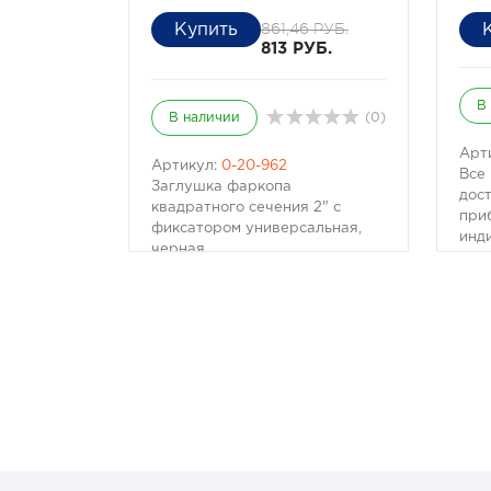
861,46 РУБ.
813 РУБ.
В
В наличии
(0)
Арт
Артикул:
0-20-962
Все
Заглушка фаркопа
дос
квадратного сечения 2" с
при
фиксатором универсальная,
инд
черная.
авт
Размер: 50 х 50 мм
Пру
(стандартный для
обе
американских фаркопов).
под
Состоит из двух деталей.
кот
Материал: полиуретан.
доп
Обращаем Ваше внимание, что
нап
ответная часть фаркопа
бам
продаётся отдельно.
лебе
Рекомендуем также
Диа
приобрести:
Высо
Вставка фаркопа под квадрат
Пос