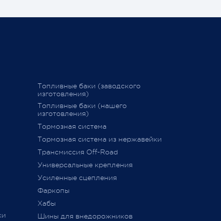
праздничные дни:
Спасибо, чт
становитьс
График последних отправок
ться
"Деловыми линиями"
Ваш Pajero 
График последних отправок
25 февраля 
"Желдорэкспедицией"
вие
График последних отправок "ПЭК"
Топливные баки (заводского
изготовления)
15 декабря 2020
Топливные баки (нашего
изготовления)
Тормозная система
дств»
,
Тормозная система из нержавейки
сии
011 г.
Трансмиссия Off-Road
ется
Универсальные крепления
ного
Усиленные сцепления
Фаркопы
Хабы
ки
Шины для внедорожников