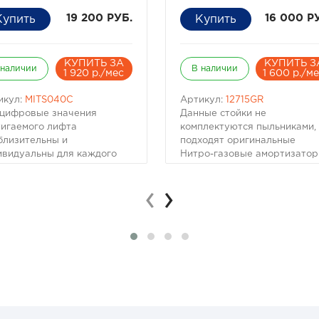
19 200 РУБ.
16 000 Р
КУПИТЬ ЗА
КУПИТЬ З
 наличии
В наличии
1 920 р./мес
1 600 р./м
икул:
MITS040C
Артикул:
12715GR
 цифровые значения
Данные стойки не
тигаемого лифта
комплектуются пыльниками,
близительны и
подходят оригинальные
ивидуальны для каждого
Нитро-газовые амортизатор
омобиля!
это:
жины с индексом С
- отличная управляемость и
‹
›
спечат отличную
комфорт
держку автомобилю, на
- улучшенная стабильность
ором установлены тяжелые
автомобиля при перевозке
олнительные аксессуары,
груза.
ример, стальной силовой
Технические особенности:
пер, электрическая
- двухтрубная конструкция
дка и т.д.
колбы
метр прутка, мм
- высококачественные
та , мм
резиновые втулки
адочное место, мм
- немецкое