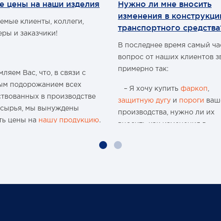
е цены на наши изделия
Нужно ли мне вносить
меньше, чем стандартные
изменения в конструкц
амортизаторы на ровных
емые клиенты, коллеги,
дорогах.
транспортного средства
еры и заказчики!
Основные характеристики:
Амортизаторы Nitrocharger
В последнее время самый ч
Sport спроектированы для
вопрос от наших клиентов з
езды как по дорогам общего
примерно так:
пользования, так и по
ляем Вас, что, в связи с
бездорожью.
ым подорожанием всех
– Я хочу купить
фаркоп
,
Надежность Nitrocharger Spo
ствованных в производстве
подтверждена
защитную дугу
и
пороги
ваш
 сырья, мы вынуждены
многочисленными тестами к
производства, нужно ли их
в лабораторных условиях, т
ть цены на
нашу продукцию
.
вносить как изменения в
и в процессе эксплуатации.
конструкцию транспортного
Амортизаторы Nitrocharger
ю 15-и летнюю историю
Sport сами подстраиваются
средства и что мне будет, ес
 организации и
под дорожное покрытие.
меня остановят сотрудники
водства мы поднимали цены
Амортизаторы Nitrocharger
ГИБДД?
Sport полностью настроены
аз, но с учётом
под ваш автомобиль и
чайшей экономической
Давайте попробуем разобра
протестированы.
новки, разрыва бизнес-
Работа всех клапанов
нужно или нет?
в международного
проверяется лучшими