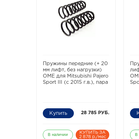
избранное
сравнить
Пружины передние (+ 20
Пру
мм лифт, без нагрузки)
лиф
OME для Mitsubishi Pajero
OME
Sport III (c 2015 г.в.), пара
Spo
28 785 РУБ.
КУПИТЬ ЗА
В наличии
В
2 878 р./мес