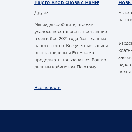
Pajero Shop снова с Вами!
Новы
Друзья!
Уважа
м Годом и
партн
Мы рады сообщить, что нам
удалось восстановить пропавшие
в сентябре 2021 года базы данных
Уведом
наших сайтов. Все учетные записи
здравить
кратн
восстановлены и Вы можете
овым Годом
задей
продолжать пользоваться Вашим
видов
личным кабинетом. По этому
подня
радостному поводу мы
ины,
дарим каждому нашему
За вс
Все новости
ных троп!
покупателю промокод со скидкой
нашей
 шины
на покупку умной колонки
произ
Капсула с голосовым помощником
лишь р
Маруся от VK. Он отобразится в
жесто
Вашем личном кабинете на сайте
обста
магазина Pajero Shop 14 февраля.
цикло