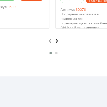
1 587 р./ме
икул:
2910
Артикул:
60076
Последняя инновация в
подвесках для
полноприводных автомобил
Old Man Emu - наиболее
прогрессивное поколение
‹
›
амортизаторов Nitrocharger
Sport. Теперь у нас есть
модели практически для все
внедорожников.
Разработанные командой
профессиональных инженер
с использованием новейших
технологий, амортизаторы
Nitrocharger Sport
обеспечивают максимальны
уровень контроля,
управляемости и комфорта 
любом дорожном покрытии. 
наша главная гордость в том
что Nitrocharger Sport в
сложных условиях служат н