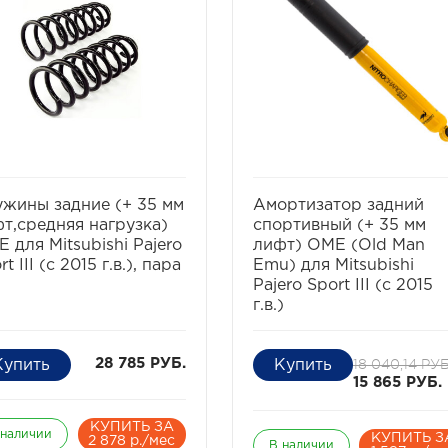
избранное
сравнить
избранное
сравнит
жины задние (+ 35 мм
Амортизатор задний
т,средняя нагрузка)
спортивный (+ 35 мм
 для Mitsubishi Pajero
лифт) OME (Old Man
rt III (c 2015 г.в.), пара
Emu) для Mitsubishi
Pajero Sport III (с 2015
г.в.)
18 040,14 РУБ
28 785 РУБ.
15 865 РУБ.
КУПИТЬ ЗА
 наличии
КУПИТЬ З
2 878 р./мес
В наличии