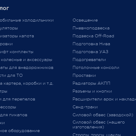
инженерами в Австралии.
аба, нам приходится
Единственным документом,
Амортизаторы Nitrocharger
лог
ть цены вновь...
подтверждающим соответст
Sport улучшают работу
аем признательность за то,
автомобиля требованиям
подвески как на больших, та
обильные холодильники
Освещение
ы выбираете нас и надежду
технического регламента
на малых скоростях.
уляторы
Пневмоподвеска
Амортизаторы Nitrocharger
льнейшее плодотворное
Таможенного союза (
ТР
ТС
Sport полностью совместим
изаторы капота
Подвеска Off-Road
дничество.
018/2011) «О безопасности
со всей подвеской ARB -
ровки
Подготовка Нива
колесных транспортных сре
пружинами, втулками.
ифт комплекты
Подготовка УАЗ
принятого Решением Комис
Гарантия на амортизаторы 1
год или 20,000 км.
 колесные и аксессуары
Подогреватели
Таможенного союза от 09.12.2
jero Shop.
Сделано в Австралии.
аты для внедорожников
№ 877 (с изменениями)
Потолочные консоли
явля
 2021
«
Одобрение Типа Транспорт
сти для ТО
Проставки
Средства
»
(
далее –
ОТТС).
 картера, коробки и т.д.
Радиаторы АКПП
тры
Разъемы и кнопки
После прохождения всех
и для перепелов
Расширители арок и наклад
испытаний и проверок на
ессоры
Сенд-траки
соответствие требований
ТР
 для пикапов
Силовой обвес (заводской)
018/2011
,
аккредитованным
Силовой обвес (нашего
ки
органом сертификации
изготовления)
ное оборудование
оформляется
ОТТС
на
Стропы, тросы, шаклы