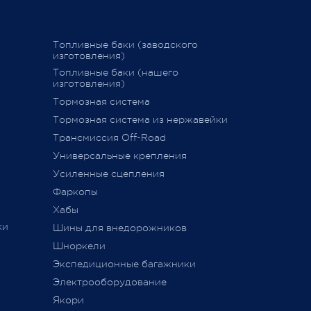
Амортизаторы Nitrocharger
25 февраля 
"Желдорэкспедицией"
вие
Sport улучшают работу
подвески как на больших, так и
к и
График последних отправок "ПЭК"
Топливные баки (заводского
на малых скоростях.
изготовления)
Амортизаторы Nitrocharger
15 декабря 2020
Топливные баки (нашего
Sport полностью совместимы
ы
изготовления)
со всей подвеской ARB -
пружинами, втулками.
Тормозная система
дств»
,
Гарантия на амортизаторы 1
Тормозная система из нержавейки
сии
год или 20,000 км.
011 г.
Трансмиссия Off-Road
Сделано в Австралии.
ется
Универсальные крепления
ного
Усиленные сцепления
Фаркопы
Хабы
ки
Шины для внедорожников
Шноркели
ТС
Экспедиционные багажники
Электрооборудование
Якори