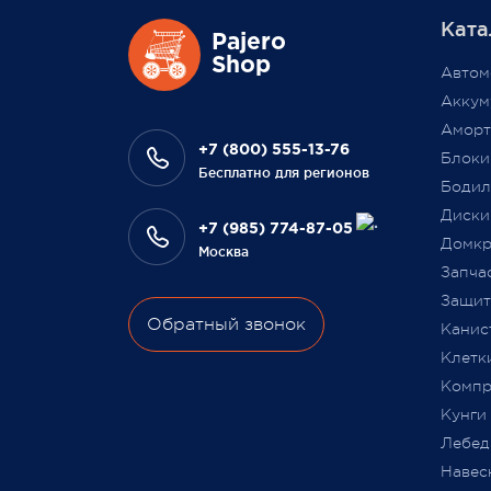
масшт
Ката
повыси
Также 1 марта 2022 года мы
Pajero
Выраж
Shop
разыграем одну умную колонку
Автом
что В
среди наших покупателей,
Аккум
на да
оплативших свой заказ в феврале
Аморт
сотру
этого года.
+7 (800) 555-13-76
Блоки
Бесплатно для регионов
Бодил
Всегда Ваш, Pajero Shop
Диски
Ваш Pa
+7 (985) 774-87-05
3 февраля 2022
Домкр
Москва
9 июля
Запча
Защита
Обратный звонок
Канис
Клетк
Компр
Кунги
Лебед
Навес