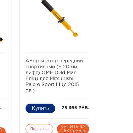
ь
избранное
сравнить
избра
Амортизатор передний
Проставк
спортивный (+ 20 мм
стойки Mi
лифт) OME (Old Man
сталь 10 
Emu) для Mitsubishi
Pajero Sport III (с 2015
г.в.)
.
25 365 РУБ.
КУПИТЬ ЗА
Под заказ
Под заказ
А
2 537 р./мес