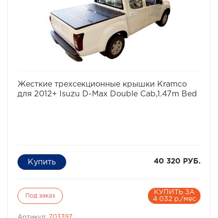
Материал Пластик, каркас из алюминиевого профиля
Тип установки Без сверления (защелками за борта)
Положения Закрыта, Поднята одна секция, Поднято
две секции
Вес (кг) 26
Размеры (мм) 1951х1605
избранное
сравнить
Жесткие трехсекционные крышки Kramco
для 2012+ Isuzu D-Max Double Cab,1.47m Bed
40 320 РУБ.
КУПИТЬ ЗА
Под заказ
4 032 р./мес
Артикул:
703397