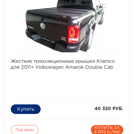
Комплектация Пластиковая крышка, Крепления за
борта с фиксаторами (4шт.), Инструкция по установке
Материал Пластик, каркас из алюминиевого профиля
Тип установки Без сверления (защелками за борта)
Положения Закрыта, Поднята одна секция, Поднято
две секции
Вес (кг) 26
Размеры (мм) 1505х1470
избранное
сравнить
Жесткие трехсекционные крышки Kramco
для 2011+ Volkswagen Amarok Double Cab
40 320 РУБ.
КУПИТЬ ЗА
Под заказ
4 032 р./мес