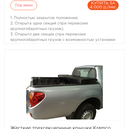
КУПИТЬ ЗА
Под заказ
4 000 р./мес
1. Полностью закрытое положение;
2. Открыта одна секция (при перевозке
крупногабаритных грузов);
3. Открыто две секции (при перевозке
крупногабаритных грузов с возможностью установки
дополнительных фиксирующих стяжек).
Модель Dodge Ram 5.8
Год 2009+
Тип изделия Жесткая трехсекционная
Комплектация Пластиковая крышка, Крепления за
борта с фиксаторами (4шт.), Инструкция по установке
Материал Пластик, каркас из алюминиевого профиля
Тип установки Без сверления (защелками за борта)
Положения Закрыта, Поднята одна секция, Поднято
две секции
Вес (кг) 26
Размеры (мм) 1768х1892
избранное
сравнить
Жесткие трехсекционные крышки Kramco