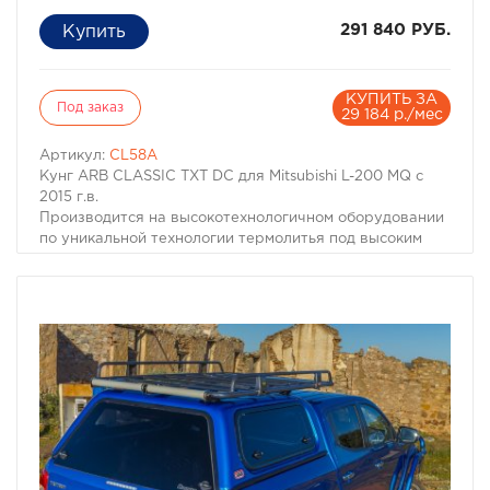
291 840 РУБ.
КУПИТЬ ЗА
Под заказ
29 184 р./мес
Артикул:
CL58A
Кунг ARB CLASSIC TXT DC для Mitsubishi L-200 MQ с
2015 г.в.
Производится на высокотехнологичном оборудовании
по уникальной технологии термолитья под высоким
давлением с дальнейшим термопрессованием. Для
производства кунга ARB используется только
высококачественные материалы
Форма кунга оптимизирована и не нарушает
аэродинамических свойств внедорожника. Технология
производства и качество материала обеспечивают
высокую прочность и износостойкость кунга. В
отличии от некоторых иных производителей кунгов,
кунги ARB выдерживает широкий диапазон
температур без потери прочностных характеристик.
Конструктивные решения кунга ARB позволяют
устанавливать рейлинги или багажник на крышу и