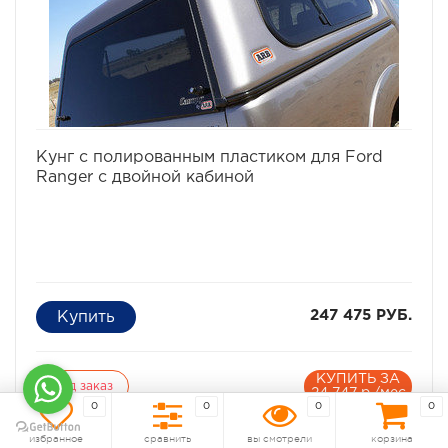
зернистая и может быть окрашена по вашему выбору
или остаться белой.
избранное
сравнить
Кунг c полированным пластиком для Ford
Ranger с двойной кабиной
247 475 РУБ.
КУПИТЬ ЗА
Под заказ
24 747 р./мес
0
0
0
0
Артикул:
CPS39A
избранное
сравнить
вы смотрели
корзина