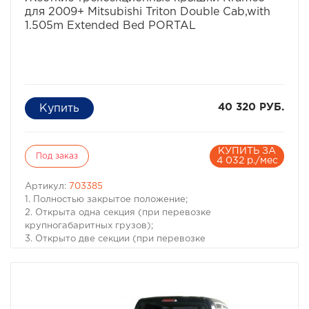
для 2009+ Mitsubishi Triton Double Cab,with
1.505m Extended Bed PORTAL
40 320 РУБ.
КУПИТЬ ЗА
Под заказ
4 032 р./мес
Артикул:
703385
1. Полностью закрытое положение;
2. Открыта одна секция (при перевозке
крупногабаритных грузов);
3. Открыто две секции (при перевозке
крупногабаритных грузов с возможностью установки
дополнительных фиксирующих стяжек).
Модель Mitsubishi L200 IV Triton (2009+)
Год 2009+
Тип изделия Жесткая трехсекционная