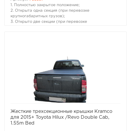
1. Полностью закрытое положение;
2. Открыта одна секция (при перевозке
крупногабаритных грузов);
3. Открыто две секции (при перевозке
крупногабаритных грузов с возможностью установки
дополнительных фиксирующих стяжек).
Модель Isuzu D-Max
Год 2012+
Тип изделия Жесткая трехсекционная
Комплектация Пластиковая крышка, Крепления за
борта с фиксаторами (4шт.), Инструкция по установке
Материал Пластик, каркас из алюминиевого профиля
Тип установки Без сверления (защелками за борта)
Положения Закрыта, Поднята одна секция, Поднято
две секции
Вес (кг) 26
Размеры (мм) 1552х1530
избранное
сравнить
Жесткие трехсекционные крышки Kramco
для 2015+ Toyota Hilux /Revo Double Cab,
1.55m Bed