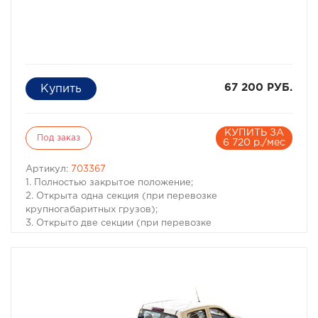
67 200 РУБ.
КУПИТЬ ЗА
Под заказ
6 720 р./мес
Артикул:
703367
1. Полностью закрытое положение;
2. Открыта одна секция (при перевозке
крупногабаритных грузов);
3. Открыто две секции (при перевозке
крупногабаритных грузов с возможностью установки
дополнительных фиксирующих стяжек).
Модель Dodge Ram 6.4
Год 2012+
Тип изделия Жесткая трехсекционная
Комплектация Пластиковая крышка, Крепления за
борта с фиксаторами (4шт.), Инструкция по установке