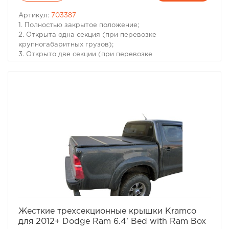
Артикул:
703387
1. Полностью закрытое положение;
2. Открыта одна секция (при перевозке
крупногабаритных грузов);
3. Открыто две секции (при перевозке
крупногабаритных грузов с возможностью установки
дополнительных фиксирующих стяжек).
Модель Volkswagen Amarok I
Год 2011+
Тип изделия Жесткая трехсекционная
Комплектация Пластиковая крышка, Крепления за
борта с фиксаторами (4шт.), Инструкция по установке
Материал Пластик, каркас из алюминиевого профиля
Тип установки Без сверления (защелками за борта)
Положения Закрыта, Поднята одна секция, Поднято
две секции
Вес (кг) 26
Размеры (мм) 1555х1222
избранное
сравнить
Жесткие трехсекционные крышки Kramco
для 2012+ Dodge Ram 6.4' Bed with Ram Box