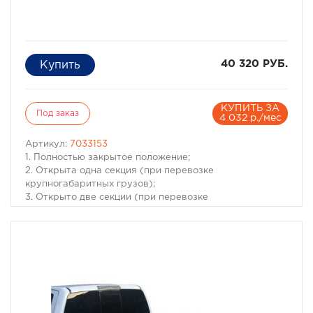
40 320 РУБ.
КУПИТЬ ЗА
Под заказ
4 032 р./мес
Артикул:
7033153
1. Полностью закрытое положение;
2. Открыта одна секция (при перевозке
крупногабаритных грузов);
3. Открыто две секции (при перевозке
крупногабаритных грузов с возможностью установки
дополнительных фиксирующих стяжек).
Модель Toyota Hilux VIII Revo
Год 2015+
Тип изделия Жесткая трехсекционная
Комплектация Пластиковая крышка, Крепления за
борта с фиксаторами (4шт.), Инструкция по установке
Материал Пластик, каркас из алюминиевого профиля