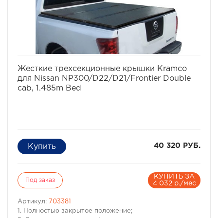
Тип установки Без сверления (защелками за борта)
Положения Закрыта, Поднята одна секция, Поднято
две секции
Вес (кг) 26
Размеры (мм) 1547х1515
избранное
сравнить
Жесткие трехсекционные крышки Kramco
для Nissan NP300/D22/D21/Frontier Double
cab, 1.485m Bed
40 320 РУБ.
КУПИТЬ ЗА
Под заказ
4 032 р./мес
Артикул:
703381
1. Полностью закрытое положение;